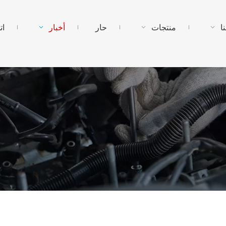
ا
منتجات
حار
أخبار
ات