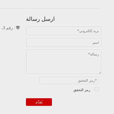
ارسل رسالة
: 

يُقدِّم