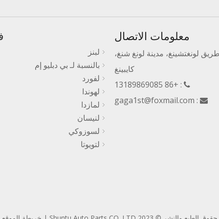
معلومات الاتصال
ف
لبنز
رقم 3، طريق لونغتشينغ، مدينة لونغ شنغ،
بالنسبة لـ بي دبليو إم
كايبينغ
لفورد
: +86 13189869085

لهوندا
gaga1st@foxmail.com
:

لمازدا
لنيسان
لسوزوكي
لتويوتا
حقوق الطبع والنشر © 2023 Shuntu Auto Parts CO.,LTD |
خريطة الموقع