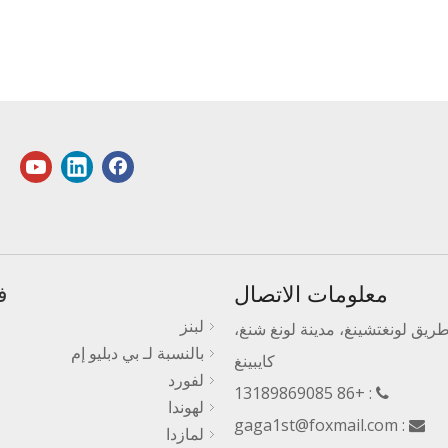
معلومات الاتصال
ف
لبنز
رقم 3، طريق لونغتشينغ، مدينة لونغ شنغ،
بالنسبة لـ بي دبليو إم
كايبينغ
لفورد
: +86 13189869085

لهوندا
gaga1st@foxmail.com
:

لمازدا