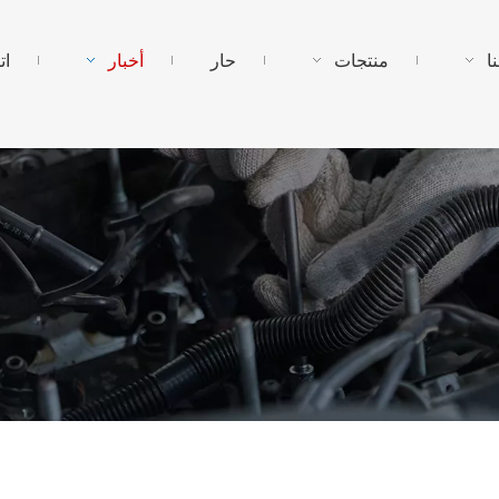
ا
منتجات
حار
أخبار
ات