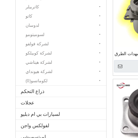
كاتربيلر
كاتو
لدوسان
لسوميتومو
لشركة فولفو
لشركة كوبيلكو
هدات الطرق
ة رافعة عجل
لشركة هيتاشي
ركة هيونداي
لشركة هيونداي
تصاعد وسادة
لكوماتسو(0)
ذراع التحكم
عجلات
لسيارات بي ام دبليو
لفولكس واجن
لميتسوبيشي