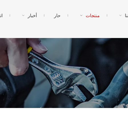
ا
منتجات
حار
أخبار
ات