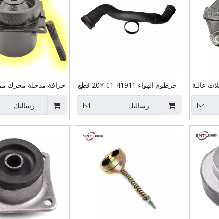
لات عالية
خرطوم الهواء 20Y-01-41911 قطع
جرافة مدحلة محرك مم
ليكية K3V63/K3V112
غيار ماكينات الحفارات SNTU
رافعة رافعة شوكي
ار Assy 50A 324-
رسالتك
لمجاري الهواء PC240-8 MO
رسالتك
حفارة قطع غيار لش
4451/32
6D107E
المقصورة 