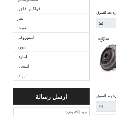
فولكس فاجن
رة بعد السوق
لبنز
الصين مصنع دعم النبات DH220-5
تصاعد لدايو
لتويوتا
لسوزوكي
لفورد
لمازدا
لنيسان
لهوندا
ارسل رسالة
رة بعد السوق
الصين مصنع دعم مصنع PC200-7
دة المحرك تصاعد
لكوماتسو