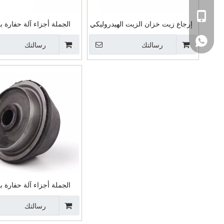
Tel
إرجاع زيت خزان الزيت الهيدروليكي
الجملة أجزاء آلة حفارة ب
للحفارة قطع غيار ماكينات صمام
WhatsApp
رسالتك
فحص الاتجاه الواحد E312 لشركة
رسالتك
وسادة تصاعد لشرك
كاتربيلر
الجملة أجزاء آلة حفارة ب
رسالتك
SK250-8 وسادة ا