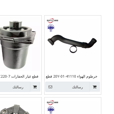
خرطوم الهواء 20Y-01-41110 قطع
غيار ماكينات الحفارات SNTU
رسالتك
لمجاري الهواء PC200-8 6D107
رسالتك
65820 Cabin Mounting