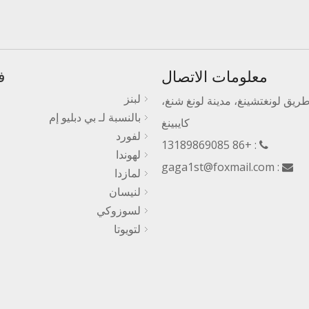
معلومات الاتصال
ف
لبنز
رقم 3، طريق لونغتشينغ، مدينة لونغ شنغ،
بالنسبة لـ بي دبليو إم
كايبينغ
لفورد
: +86 13189869085

لهوندا
gaga1st@foxmail.com
:

لمازدا
لنيسان
لسوزوكي
لتويوتا