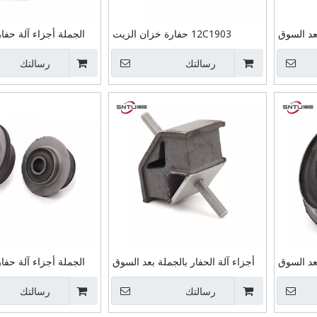
عد السوق
12C1903 حفارة خزان الزيت
الجملة أجزاء آلة حفا
الصين مصنع دعم مصنع EX60 محرك
الهيدروليكي النفط العودة طريقة
ة هيتاشي
رسالتك
واحدة تحقق صمام قطع غيار آلات
رسالتك
دوسان وسادة المحرك 
البناء ل liugong
عد السوق
أجزاء آلة الحفار بالجملة بعد السوق
الجملة أجزاء آلة حفا
الصين مصنع المطاط دعم SK200-8
الصين مصنع دعم مصنع المطاط
لمحرك تصاعد
رسالتك
SK60-5/6/7 تركيب وسادة المحرك
رسالتك
PC220-7 وسا
لكوبيلكو
لكوبيلكو