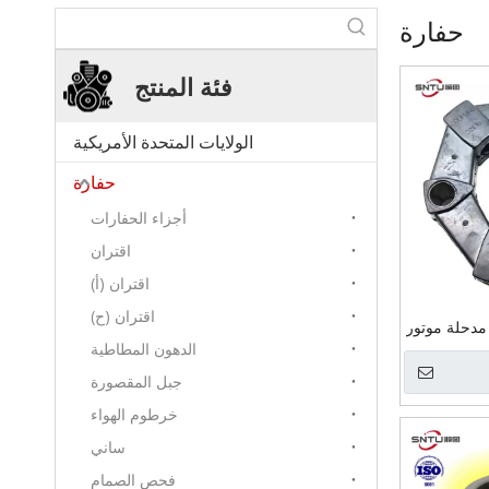
حفارة
فئة المنتج
الولايات المتحدة الأمريكية
حفارة
أجزاء الحفارات
اقتران
اقتران (أ)
اقتران (ح)
مدحلة موتور
الدهون المطاطية
ع غيار عمود
حفارة اقتران
جبل المقصورة
16A
خرطوم الهواء
ساني
فحص الصمام