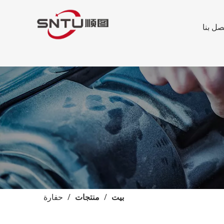
صل بنا
بيت
/
منتجات
/
حفارة