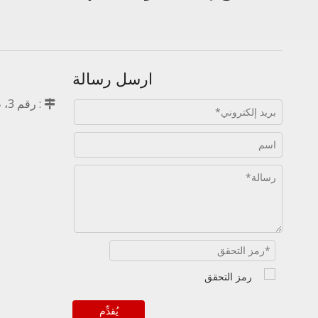
ارسل رسالة
: 

يُقدِّم