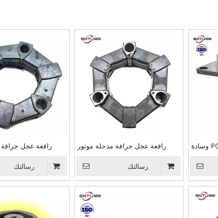
قطع غيار الحفارات PC220-7 وسادة
رافعة عجل جرافة مدحلة موتور
رافعة عجل جرافة 
مقصورة الحفارة، 20Y-54-65810
ممهدة رافعة رافعة شوكية حفارة
ممهدة رافعة شوكية قط
20Y-54-
رسالتك
قطع غيار مضخة هيدروليكية رمح
رسالتك
المضخة الهيدروليكية 
Pc220-7
اقتران 30AS