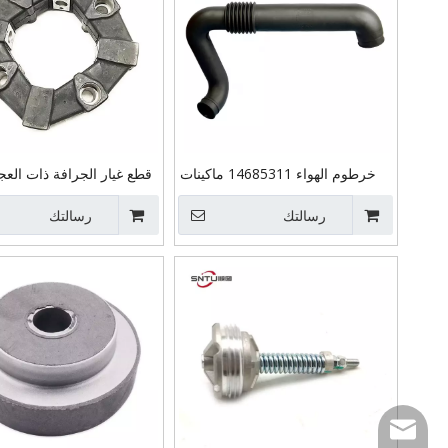
خرطوم الهواء 14685311 ماكينات
قطع غيار الجرافة ذات العج
الحفارات SNTU قطع الغيار 210D
الجودة الهيدرو
D6E مجاري الهواء لشركة فولفو
رسالتك
رسالتك
اقتران الحف
4-4415/239-6479
Email