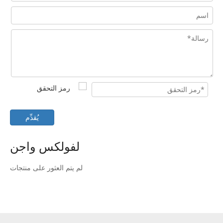
يُقدِّم
لفولكس واجن
لم يتم العثور على منتجات